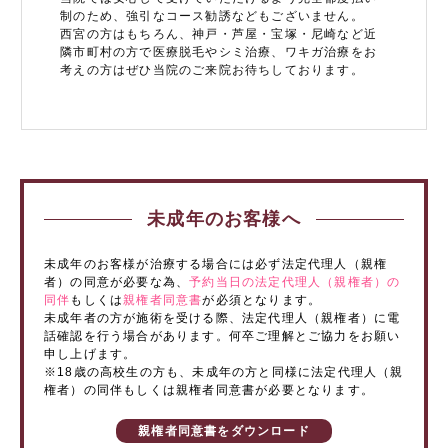
制のため、強引なコース勧誘などもございません。
西宮の方はもちろん、神戸・芦屋・宝塚・尼崎など近
隣市町村の方で医療脱毛やシミ治療、ワキガ治療をお
考えの方はぜひ当院のご来院お待ちしております。
未成年のお客様へ
未成年のお客様が治療する場合には必ず法定代理人（親権
者）の同意が必要な為、
予約当日の法定代理人（親権者）の
同伴
もしくは
親権者同意書
が必須となります。
未成年者の方が施術を受ける際、法定代理人（親権者）に電
話確認を行う場合があります。何卒ご理解とご協力をお願い
申し上げます。
※18歳の高校生の方も、未成年の方と同様に法定代理人（親
権者）の同伴もしくは親権者同意書が必要となります。
親権者同意書をダウンロード