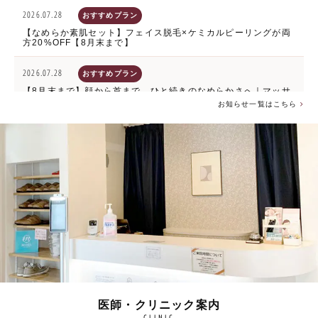
2026.07.28
おすすめプラン
【なめらか素肌セット】フェイス脱毛×ケミカルピーリングが両
方20%OFF【8月末まで】
2026.07.28
おすすめプラン
【8月末まで】顔から首まで、ひと続きのなめらかさへ｜マッサ
ージピール 顔全体＋首【20%OFF】
お知らせ一覧はこちら
2026.07.15
お知らせ
【7月・8月】男性看護師の出勤日カレンダー
2026.06.29
おすすめプラン
【7/31まで】即効性×持続性の水光注射✨プルリアル × ハイコッ
クス 30%オフ
2026.06.29
おすすめプラン
【7月限定】メソナJ トータルアンチエイジングコース20%OFF
キャンペーン
医師・クリニック案内
CLINIC