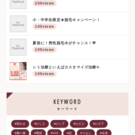
200views
小・中学生限定★脱毛キャンペーン！
100views
夏前に！男性脱毛今がチャンス！💛
100views
シミ治療といえばカスタマイズ治療✨
100views
KEYWORD
キーワード
#両わき
#ひじ上
#ひじ下
#ひざ上
#ひざ下
#胸〜腹
#臀部
#VIO
#顔
#うなじ
#全身