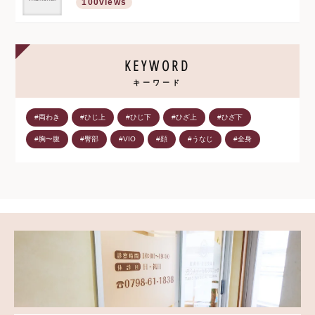
100views
KEYWORD
キーワード
#両わき
#ひじ上
#ひじ下
#ひざ上
#ひざ下
#胸〜腹
#臀部
#VIO
#顔
#うなじ
#全身